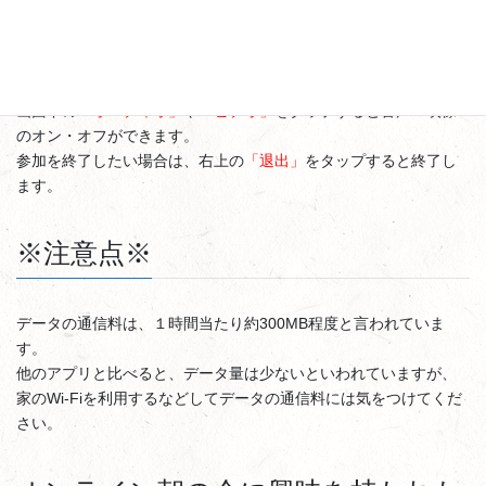
ここまでくれば接続は完了です。
画面下の
「オーディオ」
や
「ビデオ」
をタップすると音声・映像
のオン・オフができます。
参加を終了したい場合は、右上の
「退出」
をタップすると終了し
ます。
※注意点※
データの通信料は、１時間当たり約300MB程度と言われていま
す。
他のアプリと比べると、データ量は少ないといわれていますが、
家のWi-Fiを利用するなどしてデータの通信料には気をつけてくだ
さい。