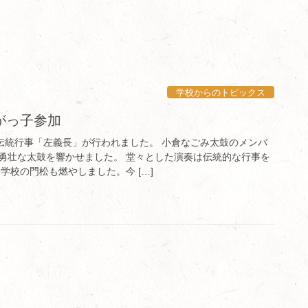
学校からのトピックス
がっ子参加
の伝統行事「左義長」が行われました。 小倉なごみ太鼓のメンバ
勇壮な太鼓を響かせました。 堂々とした演奏は伝統的な行事を
学校の門松も燃やしました。今 […]