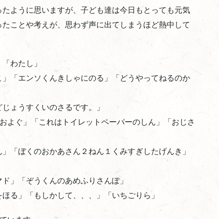
ったように思いますが、子ども達は今日もとっても元気
ったことや考えが、思わず声に出てしまうほど熱中して
」「わたし」
こ」「エンソくんきしゃにのる」「どうやってねるのか
どじょうすくいのさるです。」
「およぐ」「これはトイレットペーパーのしん」「おじさ
ん」「ぼくのおかあさん２ねん１くみすぎしたげんき」
マド」「ぞうくんのあめふりさんぽ」
をほる」「もしかして、、、」「いちごりら」