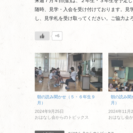
来週７月４日(金)は、２年生・３年生を予定
随時、見学・入会を受け付けております。見学
し、見学札を受け取ってください。ご協力よ
+6
朝の読み聞かせ（５・６年生９
朝の読み聞
月）
月）
2024年9月25日
2024年11月
おはなし会からのトピックス
おはなし会