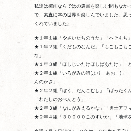
私達は梅雨ならではの選書を楽しむ間もなか
で、素直に本の世界を楽しんでいました。思
くれていました。
★１年１組「やさいたちのうた」「へそもち
★１年２組「くだものなんだ」「もこもこも
な」
★１年３組「ほしじいたけほしばあたけ」「
★２年１組「いろがみの詩(より「あお」)」
んのかさ」
★２年２組「ぼく、だんごむし」「ばったく
「わたしのおべんとう」
★２年３組「なにがみえるかな」「勇士アフ
★２年４組「３００００このすいか」「地球