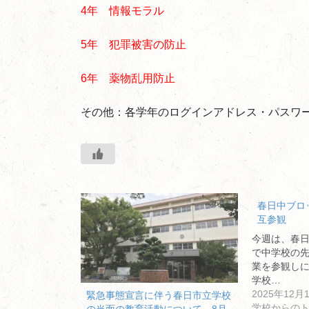
4年 情報モラル
5年 犯罪被害の防止
6年 薬物乱用防止
その他：各学年のログインアドレス・パスワ
春日中ブロ
互参観
今週は、春
で中学校の
業を参観し
学校…
2025年12月
緊急事態宣言に伴う春日市立学校
学校からの