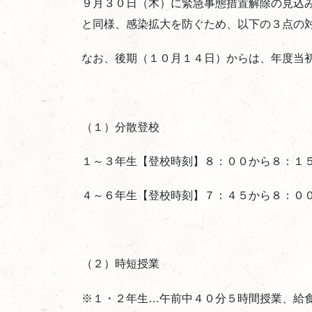
９月３０日（木）に緊急事態措置解除の見込
と同様、感染拡大を防ぐため、以下の３点の
なお、後期（１０月１４日）からは、年度当
（１）分散登校
１～３年生【登校時刻】８：００から８：１
４～６年生【登校時刻】７：４５から８：０
（２）時短授業
※１・２年生…午前中４０分５時間授業、給